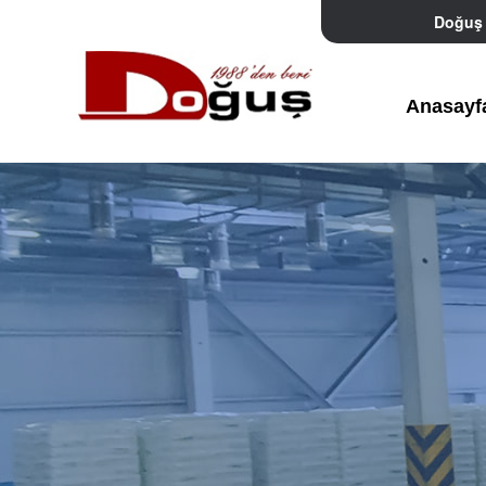
Doğuş P
Anasayf