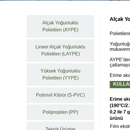
Alçak Yo
Alçak Yoğunluklu
Polietilen (AYPE)
Polietilen
Yoğunluğu
Lineer Alçak Yoğunluklu
mukavemet
Polietilen (LAYPE)
AYPE’den y
çatlamaya 
Yüksek Yoğunluklu
Erime akış
Polietilen (YYPE)
KULLAN
Polinivil Klörür (S-PVC)
Erime akı
(190°C/2
0,2 ile 7
Polipropilen (PP)
ürünü
Film ekstr
Teknik Ürünler