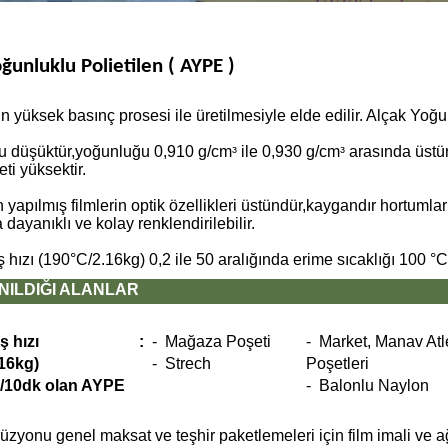
ğunluklu Polietilen ( AYPE )
in yüksek basınç prosesi ile üretilmesiyle elde edilir. Alçak Yoğ
 düşüktür,yoğunluğu 0,910 g/cmᶟ ile 0,930 g/cmᶟ arasında üstün 
i yüksektir.
apılmış filmlerin optik özellikleri üstündür,kaygandır hortumları 
dayanıklı ve kolay renklendirilebilir.
 hızı (190°C/2.16kg) 0,2 ile 50 aralığında erime sıcaklığı 100 °C 
ILDIĞI ALANLAR
ş hızı
:
- Mağaza Poşeti
- Market, Manav Atl
.16kg)
- Strech
Poşetleri
 g/10dk olan AYPE
- Balonlu Naylon
üzyonu genel maksat ve teşhir paketlemeleri için film imali ve ağ