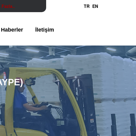
 Fazla..
TR
EN
Haberler
İletişim
(AYPE)