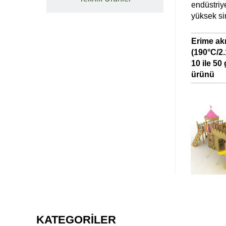
endüstriye
yüksek si
Erime akı
(190°C/2
10 ile 5
ürünü
KATEGORİLER