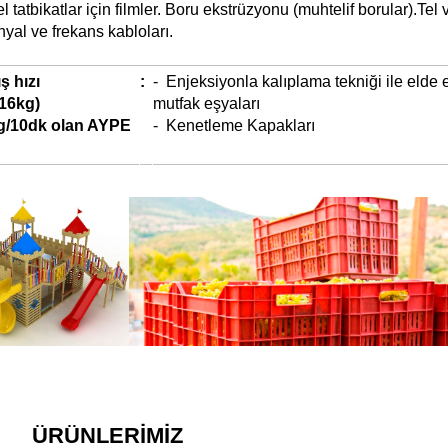
l tatbikatlar için filmler. Boru ekstrüzyonu (muhtelif borular).Tel
nyal ve frekans kabloları.
ş hızı
:
- Enjeksiyonla kalıplama tekniği ile elde 
.16kg)
mutfak eşyaları
0 g/10dk olan AYPE
- Kenetleme Kapakları
ÜRÜNLERİMİZ