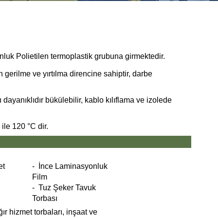
unluk Polietilen termoplastik grubuna girmektedir.
gerilme ve yırtılma direncine sahiptir, darbe
dayanıklıdır bükülebilir, kablo kılıflama ve izolede
ile 120 °C dir.
et
- İnce Laminasyonluk
Film
- Tuz Şeker Tavuk
Torbası
ır hizmet torbaları, inşaat ve